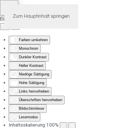
Zum Hauptinhalt springen
Eingabehilfen öffnen
Farben umkehren
Monochrom
Dunkler Kontrast
Heller Kontrast
Niedrige Sättigung
Hohe Sättigung
Links hervorheben
Überschriften hervorheben
Bildschirmleser
Lesemodus
Inhaltsskalierung
100
%