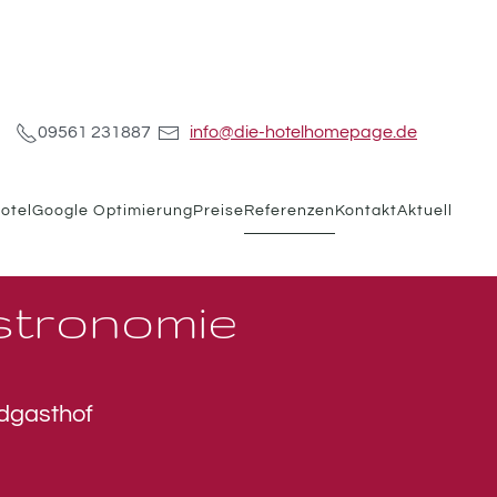
09561 231887
info@die-hotelhomepage.de
otel
Google Optimierung
Preise
Referenzen
Kontakt
Aktuell
stronomie
ndgasthof