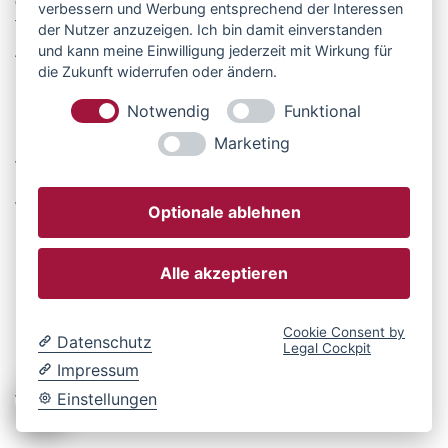
gemachten Kontaktangaben bzw. die übermittelte
verbessern und Werbung entsprechend der Interessen
Telefonnummer, um Ihre Anfrage inklusive
der Nutzer anzuzeigen. Ich bin damit einverstanden
und kann meine Einwilligung jederzeit mit Wirkung für
Anschlussfragen bearbeiten zu können. Ohne Ihre
die Zukunft widerrufen oder ändern.
Einwilligung geben wir die Daten nicht an andere
Personen weiter.
Notwendig
Funktional
Marketing
Wie lange speichern wir Ihre Daten?
Wir löschen Ihre Daten, sobald einer der folgenden
Optionale ablehnen
Punkte eintritt:
Alle akzeptieren
Ihre Anfrage wurde abschließend bearbeitet.
Sie fordern uns zur Löschung der Daten auf.
Sie widerrufen Ihre Einwilligung zur Speicherung.
Cookie Consent by
Datenschutz
Legal Cockpit
Impressum
Das gilt nur dann nicht, wenn wir gesetzlich dazu
Einstellungen
verpflichtet sind, die Daten aufzubewahren.