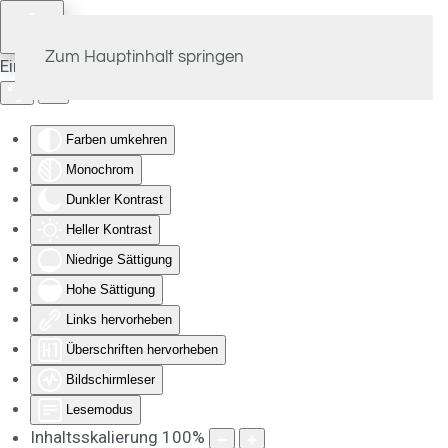
Zum Hauptinhalt springen
Eingabehilfen öffnen
Farben umkehren
Monochrom
Dunkler Kontrast
Heller Kontrast
Niedrige Sättigung
Hohe Sättigung
Links hervorheben
Überschriften hervorheben
Bildschirmleser
Lesemodus
Inhaltsskalierung
100
%