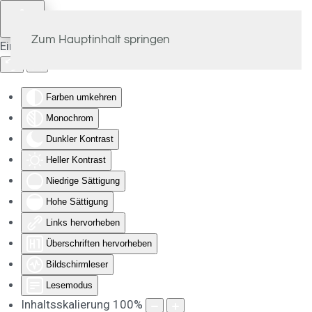
Zum Hauptinhalt springen
Eingabehilfen öffnen
Farben umkehren
Monochrom
Dunkler Kontrast
Heller Kontrast
Niedrige Sättigung
Hohe Sättigung
Links hervorheben
Überschriften hervorheben
Bildschirmleser
Lesemodus
Inhaltsskalierung
100
%